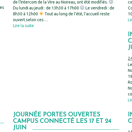
de l'Intercom de la Vire au Noireau, ont été modifiés.
co
pes
Du lundi au jeudi : de 13h30 à 17h00
Le vendredi : de
Co
8h30 à 12h00
Tout au long de l'été, l'accueil reste
10
ouvert selon ces…
Li
Lire la suite
I
C
J
24
Le
No
18
Ro
No
co
Li
JOURNÉE PORTES OUVERTES
I
CAMPUS CONNECTÉ LES 17 ET 24
C
JUIN