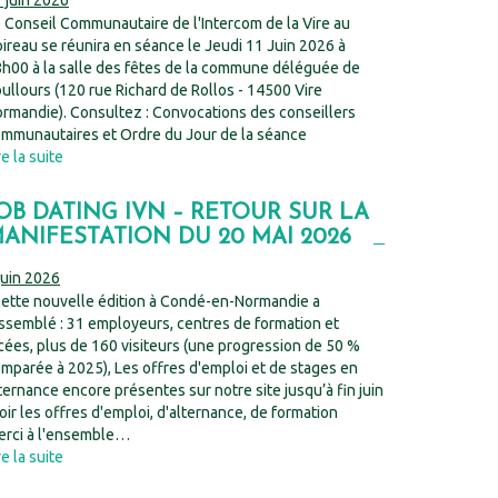
 juin 2026
 Conseil Communautaire de l'Intercom de la Vire au
ireau se réunira en séance le Jeudi 11 Juin 2026 à
h00 à la salle des fêtes de la commune déléguée de
ullours (120 rue Richard de Rollos - 14500 Vire
rmandie). Consultez : Convocations des conseillers
mmunautaires et Ordre du Jour de la séance
re la suite
OB DATING IVN – RETOUR SUR LA
ANIFESTATION DU 20 MAI 2026
juin 2026
tte nouvelle édition à Condé-en-Normandie a
ssemblé : 31 employeurs, centres de formation et
cées, plus de 160 visiteurs (une progression de 50 %
mparée à 2025), Les offres d'emploi et de stages en
ternance encore présentes sur notre site jusqu’à fin juin
voir les offres d'emploi, d'alternance, de formation
rci à l'ensemble…
re la suite