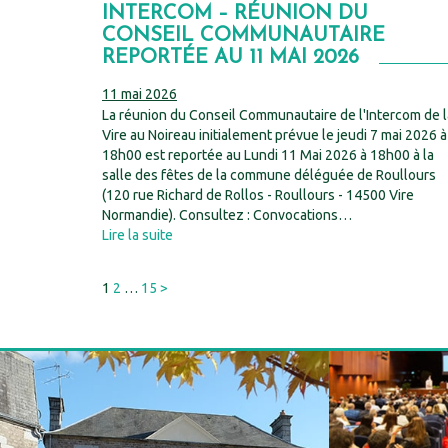
INTERCOM – RÉUNION DU
CONSEIL COMMUNAUTAIRE
REPORTÉE AU 11 MAI 2026
11 mai 2026
La réunion du Conseil Communautaire de l'Intercom de l
Vire au Noireau initialement prévue le jeudi 7 mai 2026 à
18h00 est reportée au Lundi 11 Mai 2026 à 18h00 à la
salle des fêtes de la commune déléguée de Roullours
(120 rue Richard de Rollos - Roullours - 14500 Vire
Normandie). Consultez : Convocations…
Lire la suite
PAGINATION
Next
1
2
…
15
>
DES
page
PUBLICATIONS