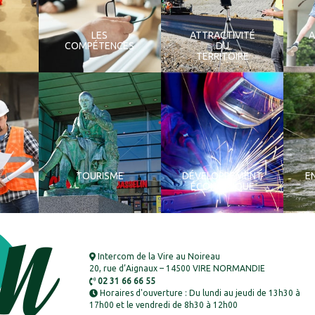
LES
ATTRACTIVITÉ
COMPÉTENCES
DU
TERRITOIRE
TOURISME
DÉVELOPPEMENT
E
ÉCONOMIQUE
Intercom de la Vire au Noireau
20, rue d’Aignaux – 14500 VIRE NORMANDIE
02 31 66 66 55
Horaires d'ouverture : Du lundi au jeudi de 13h30 à
17h00 et le vendredi de 8h30 à 12h00