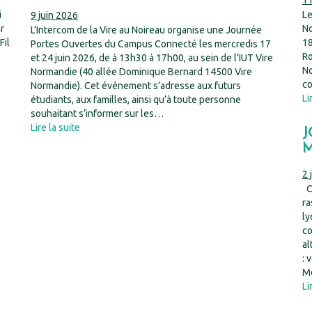
11
i
Le
9 juin 2026
r
No
L’Intercom de la Vire au Noireau organise une Journée
Fil
18
Portes Ouvertes du Campus Connecté les mercredis 17
Ro
et 24 juin 2026, de à 13h30 à 17h00, au sein de l’IUT Vire
No
Normandie (40 allée Dominique Bernard 14500 Vire
co
Normandie). Cet événement s’adresse aux futurs
Li
étudiants, aux familles, ainsi qu’à toute personne
souhaitant s’informer sur les…
Lire la suite
J
M
2 
Ce
ra
ly
co
al
: 
Me
Li