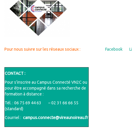
Pour nous suivre sur les réseaux sociaux :
Facebook
L
CONTACT :
Pour s’inscrire au Campus Connecté VN2C ou
pour être accompagné dans sa recherche de
formation à distance :
Tél. : 06 75 69 44 63 – 02 31 66 66 55
(standard)
Courriel :
campus.connecte@vireaunoireau.fr