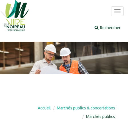
Panneau de gestion des cookies
Toggl
navig
Accueil
Marchés publics & concertations
Marchés publics