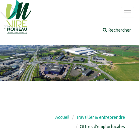
Panneau de gestion des cookies
Toggl
navig
Accueil
Travailler & entreprendre
Offres d’emploi locales