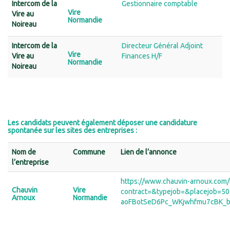
Intercom de la
Gestionnaire comptable
Vire
Vire au
Normandie
Noireau
Intercom de la
Directeur Général Adjoint
Vire
Vire au
Finances H/F
Normandie
Noireau
Les candidats peuvent également déposer une candidature
spontanée sur les sites des entreprises :
Nom de
Commune
Lien de l’annonce
l’entreprise
https://www.chauvin-arnoux.com/fr
Chauvin
Vire
contract=&typejob=&placejob=5
Arnoux
Normandie
aoFBotSeD6Pc_WKjwhfmu7cBK_bM