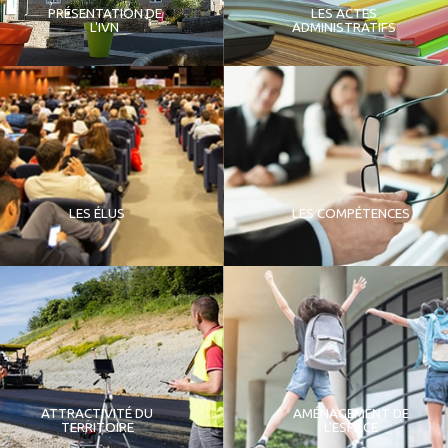
PRÉSENTATION DE
LES ACTES
L'IVN
ADMINISTRATIFS
LES ÉLUS
LES COMPÉTENCES
ATTRACTIVITÉ DU
AMÉNAGEMENT DE
TERRITOIRE
L'ESPACE