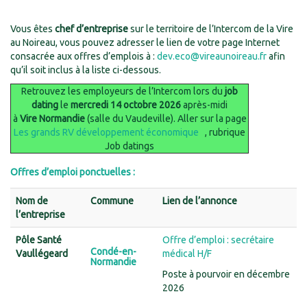
Vous êtes
chef d’entreprise
sur le territoire de l’Intercom de la Vire
au Noireau, vous pouvez adresser le lien de votre page Internet
consacrée aux offres d’emplois à :
dev.eco@vireaunoireau.fr
afin
qu’il soit inclus à la liste ci-dessous.
Retrouvez les employeurs de l’Intercom lors du
job
dating
le
mercredi 14 octobre 2026
après-midi
à
Vire Normandie
(salle du Vaudeville). Aller sur la page
Les grands RV développement économique
, rubrique
Job datings
Offres d’emploi ponctuelles :
Nom de
Commune
Lien de l’annonce
l’entreprise
Pôle Santé
Offre d’emploi : secrétaire
Condé-en-
Vaullégeard
médical H/F
Normandie
Poste à pourvoir en décembre
2026