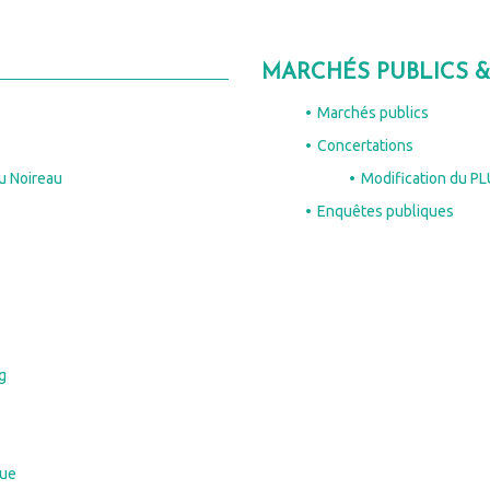
MARCHÉS PUBLICS 
https://www.momes-a-dom.fr/
Marchés publics
Concertations
au Noireau
Modification du PL
Enquêtes publiques
Condé-en-Normandie
g
que