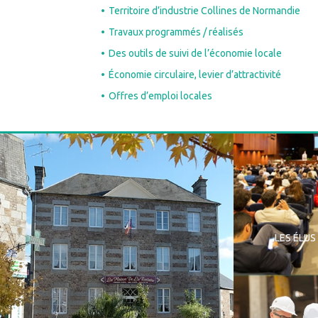
Territoire d’industrie Collines de Normandie
Travaux programmés / réalisés
Mercredi
Des outils de suivi de l’économie locale
Économie circulaire, levier d’attractivité
Offres d’emploi locales
Jeudi
Relais Petite Enfance – place du
vendredi
Château – Vire
LES ÉLUS
cliquez ici