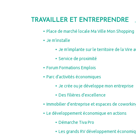
TRAVAILLER ET ENTREPRENDRE
Place de marché locale Ma Ville Mon Shopping
Je m’installe
Je m’implante sur le territoire de la Vire 
Service de proximité
Forum Formations Emplois
Parc d’activités économiques
Je crée ou je développe mon entreprise
Vire Normandie
Des filières d’excellence
Relais Petite Enfance – place du
Immobilier d’entreprise et espaces de coworkin
Lundi
Château – Vire
Le développement économique en actions
Démarche Tiva Pro
l’association l’ETAPE – 2 rue de la
Mardi
Monderie – Vire
Les grands RV développement économi