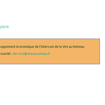
4/2019
loppement économique de l’Intercom de la Vire au Noireau
courriel :
dev.eco@vireaunoireau.fr