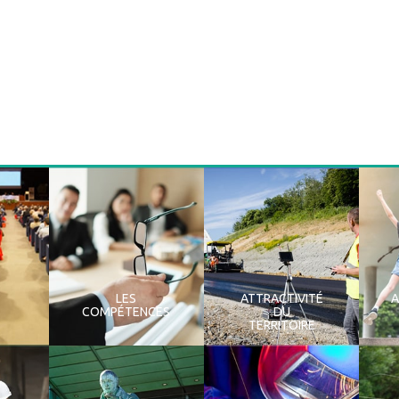
Relais Petite Enfance, Pôle enfance
Jacqueline Dosso – Condé-sur-Noireau
Relais Petite Enfance, Pôle enfance
Jacqueline Dosso – Condé-sur-Noireau.
LES
ATTRACTIVITÉ
COMPÉTENCES
DU
TERRITOIRE