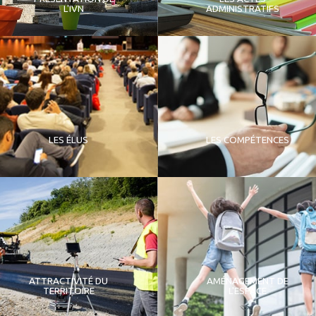
L'IVN
ADMINISTRATIFS
LES ÉLUS
LES COMPÉTENCES
ATTRACTIVITÉ DU
AMÉNAGEMENT DE
TERRITOIRE
L'ESPACE