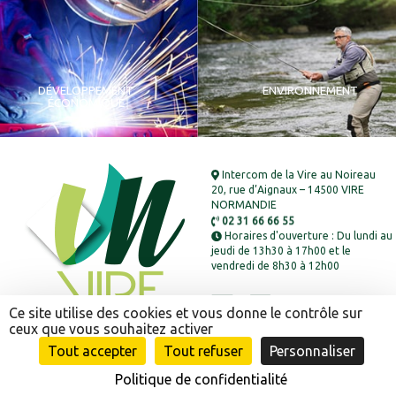
DÉVELOPPEMENT
ENVIRONNEMENT
ÉCONOMIQUE
Intercom de la Vire au Noireau
20, rue d’Aignaux – 14500 VIRE
NORMANDIE
02 31 66 66 55
Horaires d'ouverture : Du lundi au
jeudi de 13h30 à 17h00 et le
vendredi de 8h30 à 12h00
Ce site utilise des cookies et vous donne le contrôle sur
ceux que vous souhaitez activer
Tout accepter
Tout refuser
Personnaliser
Mentions légales
-
Politique de confidentialité
-
Plan de site
-
Politique de confidentialité
© Conception :
Mediapilote Normandie