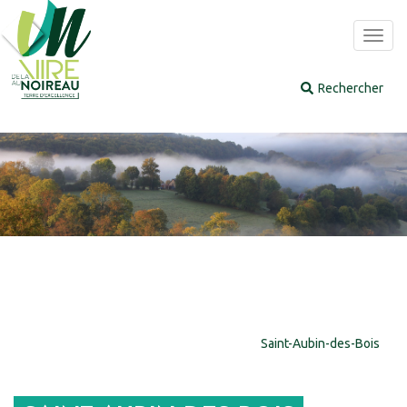
Panneau de gestion des cookies
Toggl
navig
Saint-Aubin-des-Bois