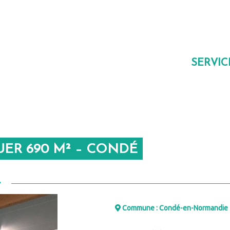
SERVI
UER 690 M² – CONDÉ
L
Commune : Condé-en-Normandie