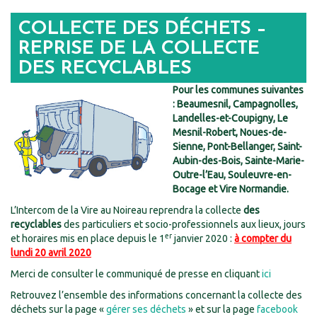
COLLECTE DES DÉCHETS –
REPRISE DE LA COLLECTE
DES RECYCLABLES
Pour les communes suivantes
: Beaumesnil, Campagnolles,
Landelles-et-Coupigny, Le
Mesnil-Robert, Noues-de-
Sienne, Pont-Bellanger, Saint-
Aubin-des-Bois, Sainte-Marie-
Outre-l’Eau, Souleuvre-en-
Bocage et Vire Normandie.
L’Intercom de la Vire au Noireau reprendra la collecte
des
recyclables
des particuliers et socio-professionnels aux lieux, jours
er
et horaires mis en place depuis le 1
janvier 2020 :
à compter du
lundi 20 avril 2020
Merci de consulter le communiqué de presse en cliquant
ici
Retrouvez l’ensemble des informations concernant la collecte des
déchets sur la page «
gérer ses déchets
» et sur la page
facebook