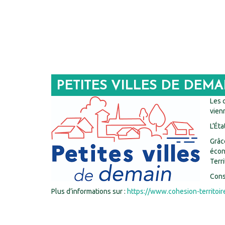
PETITES VILLES DE DEMA
Les 
vien
L’Ét
Grâc
écon
Terri
Cons
Plus d’informations sur :
https://www.cohesion-territoir