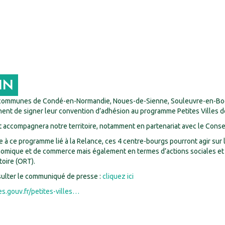
IN
communes de Condé-en-Normandie, Noues-de-Sienne, Souleuvre-en-Bocage,
nent de signer leur convention d’adhésion au programme Petites Villes 
at accompagnera notre territoire, notamment en partenariat avec le Cons
e à ce programme lié à la Relance, ces 4 centre-bourgs pourront agir sur 
omique et de commerce mais également en termes d’actions sociales et c
toire (ORT).
ulter le communiqué de presse :
cliquez ici
es.gouv.fr/petites-villes…