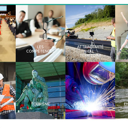
LES
ATTRACTIVITÉ
COMPÉTENCES
DU
TERRITOIRE
TOURISME
DÉVELOPPEMENT
E
ÉCONOMIQUE