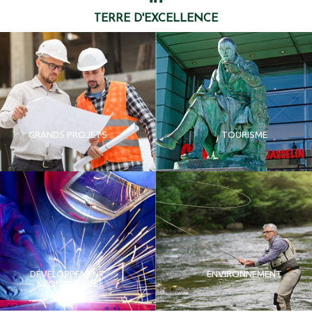
TERRE D'EXCELLENCE
GRANDS PROJETS
TOURISME
DÉVELOPPEMENT
ENVIRONNEMENT
ÉCONOMIQUE