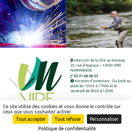
DÉVELOPPEMENT
ENVIRONNEMENT
ÉCONOMIQUE
Intercom de la Vire au Noireau
20, rue d’Aignaux – 14500 VIRE
NORMANDIE
02 31 66 66 55
Horaires d'ouverture : Du lundi au
jeudi de 13h30 à 17h00 et le
vendredi de 8h30 à 12h00
Ce site utilise des cookies et vous donne le contrôle sur
ceux que vous souhaitez activer
Tout accepter
Tout refuser
Personnaliser
Mentions légales
-
Politique de confidentialité
-
Plan de site
-
Politique de confidentialité
© Conception :
Mediapilote Normandie