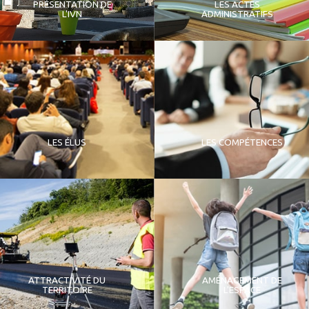
PRÉSENTATION DE
LES ACTES
L'IVN
ADMINISTRATIFS
LES ÉLUS
LES COMPÉTENCES
ATTRACTIVITÉ DU
AMÉNAGEMENT DE
TERRITOIRE
L'ESPACE