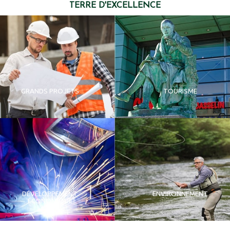
TERRE D'EXCELLENCE
GRANDS PROJETS
TOURISME
DÉVELOPPEMENT
ENVIRONNEMENT
ÉCONOMIQUE