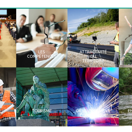
LES
ATTRACTIVITÉ
COMPÉTENCES
DU
TERRITOIRE
TOURISME
DÉVELOPPEMENT
E
ÉCONOMIQUE