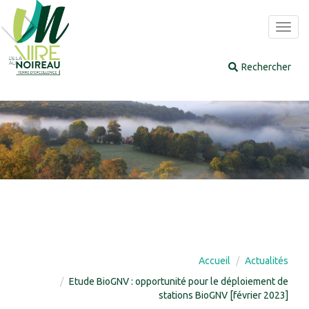
Panneau de gestion des cookies
Toggl
navig
Accueil
Actualités
Etude BioGNV : opportunité pour le déploiement de
stations BioGNV [février 2023]