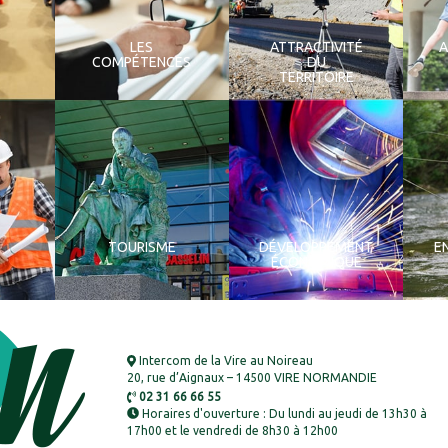
LES
ATTRACTIVITÉ
COMPÉTENCES
DU
TERRITOIRE
TOURISME
DÉVELOPPEMENT
E
ÉCONOMIQUE
Intercom de la Vire au Noireau
20, rue d’Aignaux – 14500 VIRE NORMANDIE
02 31 66 66 55
Horaires d'ouverture : Du lundi au jeudi de 13h30 à
17h00 et le vendredi de 8h30 à 12h00