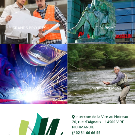
GRANDS PROJETS
TOURISME
DÉVELOPPEMENT
ENVIRONNEMENT
ÉCONOMIQUE
Intercom de la Vire au Noireau
20, rue d’Aignaux – 14500 VIRE
NORMANDIE
02 31 66 66 55