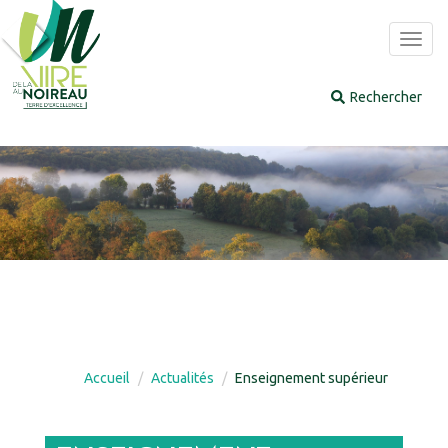
Panneau de gestion des cookies
Toggl
navig
Accueil
Actualités
Enseignement supérieur