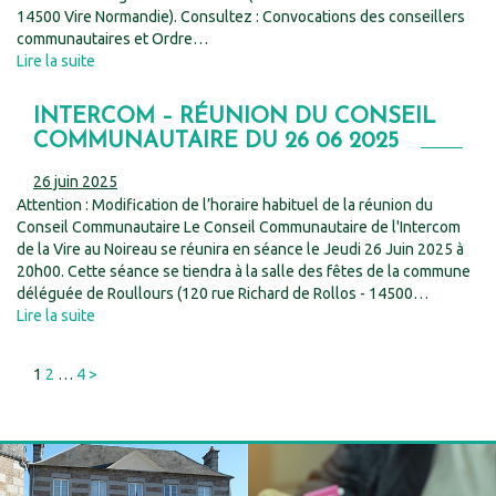
14500 Vire Normandie). Consultez : Convocations des conseillers
communautaires et Ordre…
Lire la suite
INTERCOM – RÉUNION DU CONSEIL
COMMUNAUTAIRE DU 26 06 2025
26 juin 2025
Attention : Modification de l’horaire habituel de la réunion du
Conseil Communautaire Le Conseil Communautaire de l'Intercom
de la Vire au Noireau se réunira en séance le Jeudi 26 Juin 2025 à
20h00. Cette séance se tiendra à la salle des fêtes de la commune
déléguée de Roullours (120 rue Richard de Rollos - 14500…
Lire la suite
PAGINATION
Next
1
2
…
4
>
DES
page
PUBLICATIONS