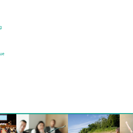
g
que