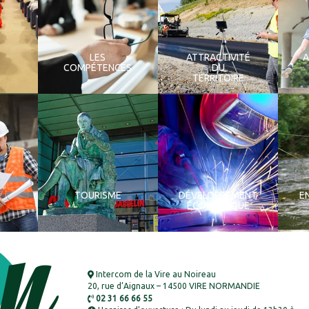
LES
ATTRACTIVITÉ
COMPÉTENCES
DU
TERRITOIRE
TOURISME
DÉVELOPPEMENT
E
ÉCONOMIQUE
Intercom de la Vire au Noireau
20, rue d’Aignaux – 14500 VIRE NORMANDIE
02 31 66 66 55