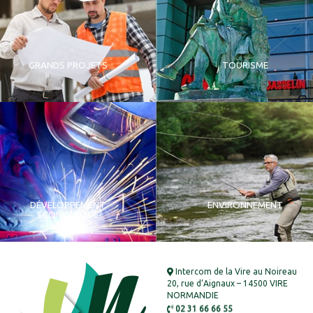
GRANDS PROJETS
TOURISME
DÉVELOPPEMENT
ENVIRONNEMENT
ÉCONOMIQUE
Intercom de la Vire au Noireau
20, rue d’Aignaux – 14500 VIRE
NORMANDIE
02 31 66 66 55